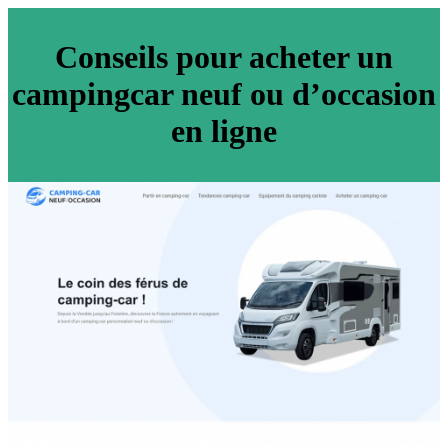
Conseils pour acheter un
campingcar neuf ou d’occasion
en ligne