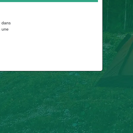
r dans
s une