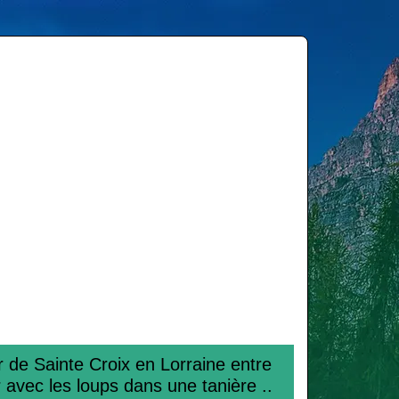
r de Sainte Croix en Lorraine entre
avec les loups dans une tanière ..