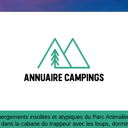
r­ge­ments insolites et atypiques du Parc Animalie
dans la cabane du trappeur avec les loups, dormir 