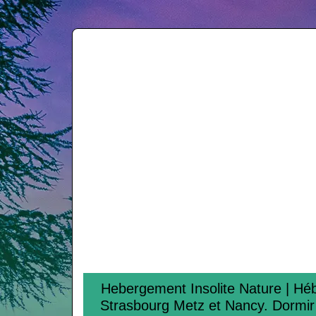
Hebergement Insolite Nature | Hébe
Strasbourg Metz et Nancy. Dormir 