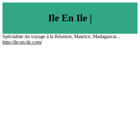
Ile En Ile |
Spécialiste du voyage à la Réunion, Maurice, Madagascar...
http://ile-en-ile.com/